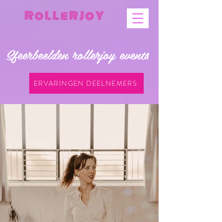
R o L L e R J o Y
Sfeerbeelden rollerjoy events
ERVARINGEN DEELNEMERS